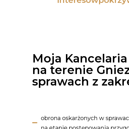
interesówpokrz
Moja Kancelari
na terenie Gniez
sprawach z zakr
obrona oskarżonych w sprawach
na etapie postępowania przy