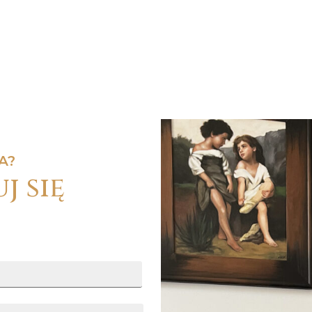
A?
j się