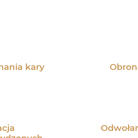
ania kary
Obron
cja
Odwołani