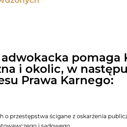
ywdzonych
a adwokacka pomaga 
na i okolic, w następ
esu Prawa Karnego:
 o przestępstwa ścigane z oskarżenia public
gotowawczego i sądowego