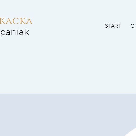
okacka
START
O
epaniak